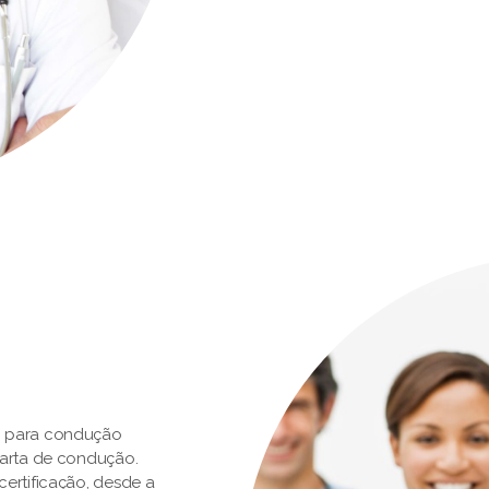
o para condução
carta de condução.
ertificação, desde a