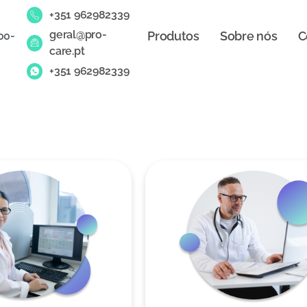
+351 962982339
geral@pro-
Produtos
Sobre nós
C
00-
care.pt
+351 962982339