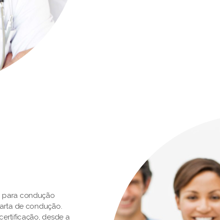
o para condução
carta de condução.
ertificação, desde a