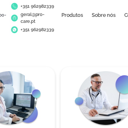
+351 962982339
geral@pro-
Produtos
Sobre nós
C
00-
care.pt
+351 962982339