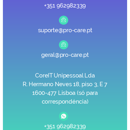
+351 962982339
suporte@pro-care.pt
geral@pro-care.pt
CoreIT Unipessoal Lda
R. Hermano Neves 18, piso 3, E 7
1600-477 Lisboa (só para
correspondéncia)
+351 962982339