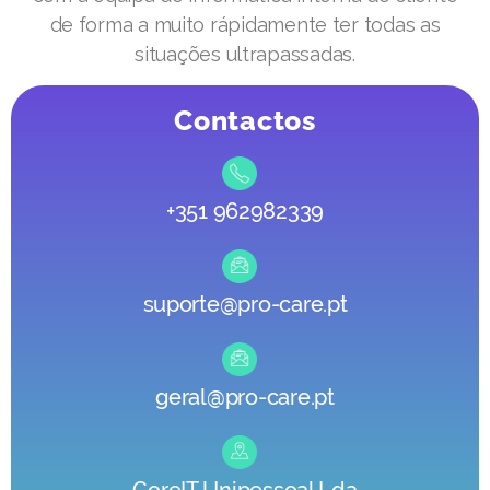
de forma a muito rápidamente ter todas as
situações ultrapassadas.
Contactos
+351 962982339
suporte@pro-care.pt
geral@pro-care.pt