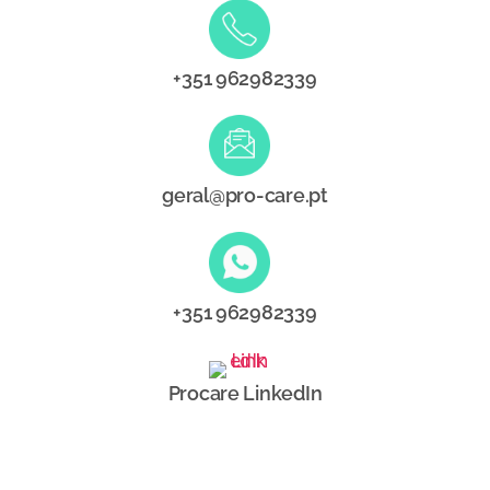
+351 962982339
geral@pro-care.pt
+351 962982339
Procare LinkedIn