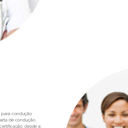
o para condução
carta de condução.
ertificação, desde a