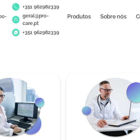
+351 962982339
geral@pro-
Produtos
Sobre nós
C
00-
care.pt
+351 962982339