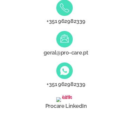
+351 962982339
geral@pro-care.pt
+351 962982339
Procare LinkedIn