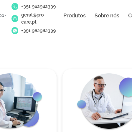
+351 962982339
geral@pro-
Produtos
Sobre nós
C
00-
care.pt
+351 962982339