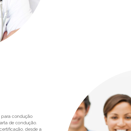
o para condução
carta de condução.
ertificação, desde a