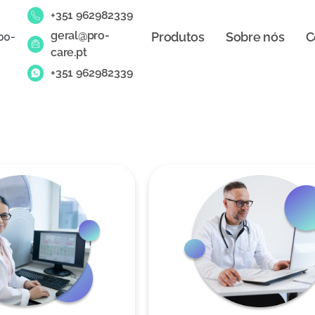
+351 962982339
geral@pro-
Produtos
Sobre nós
C
00-
care.pt
+351 962982339