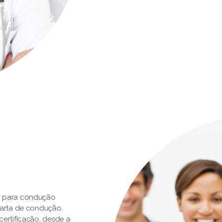
o para condução
carta de condução.
ertificação, desde a