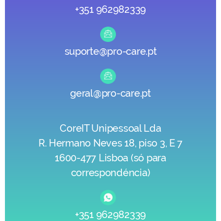
+351 962982339
suporte@pro-care.pt
geral@pro-care.pt
CoreIT Unipessoal Lda
R. Hermano Neves 18, piso 3, E 7
1600-477 Lisboa (só para
correspondéncia)
+351 962982339