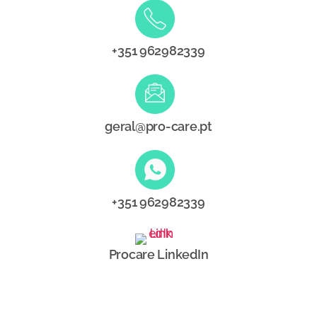
+351 962982339
geral@pro-care.pt
+351 962982339
Procare LinkedIn