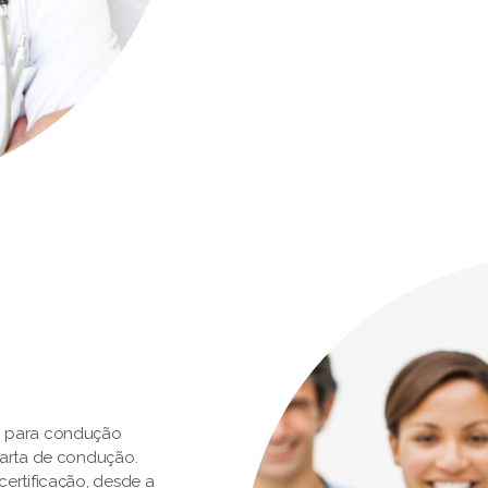
o para condução
carta de condução.
ertificação, desde a