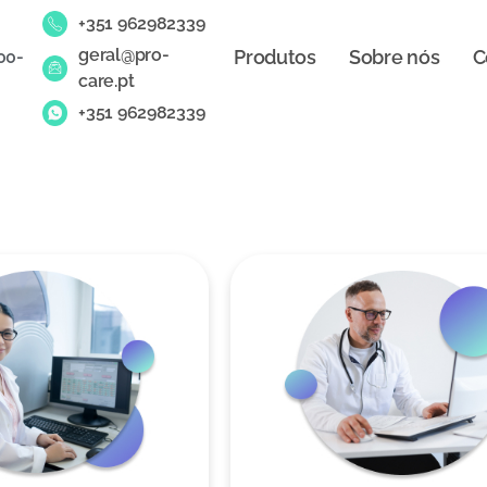
+351 962982339
geral@pro-
Produtos
Sobre nós
C
00-
care.pt
+351 962982339