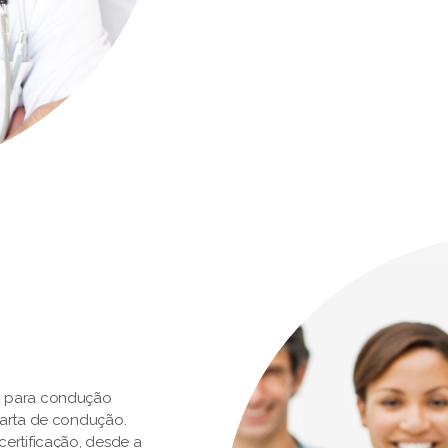
o para condução
carta de condução.
ertificação, desde a