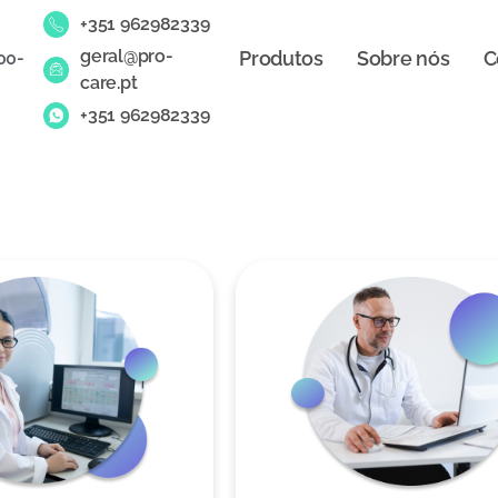
+351 962982339
geral@pro-
Produtos
Sobre nós
C
00-
care.pt
+351 962982339