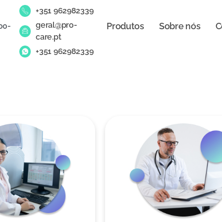
+351 962982339
geral@pro-
Produtos
Sobre nós
C
00-
care.pt
+351 962982339