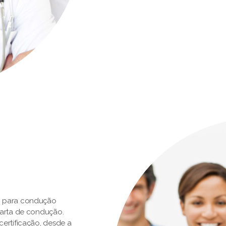
o para condução
carta de condução.
ertificação, desde a