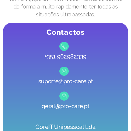
de forma a muito rápidamente ter todas as
situações ultrapassadas.
Contactos
+351 962982339
suporte@pro-care.pt
geral@pro-care.pt
CoreIT Unipessoal Lda