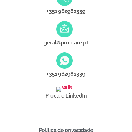
+351 962982339
geral@pro-care.pt
+351 962982339
Procare LinkedIn
Política de privacidade