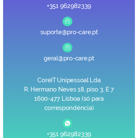
+351 962982339
suporte@pro-care.pt
geral@pro-care.pt
CoreIT Unipessoal Lda
R. Hermano Neves 18, piso 3, E 7
1600-477 Lisboa (só para
correspondéncia)
+351 962982339