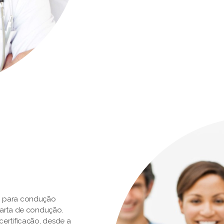
o para condução
carta de condução.
ertificação, desde a