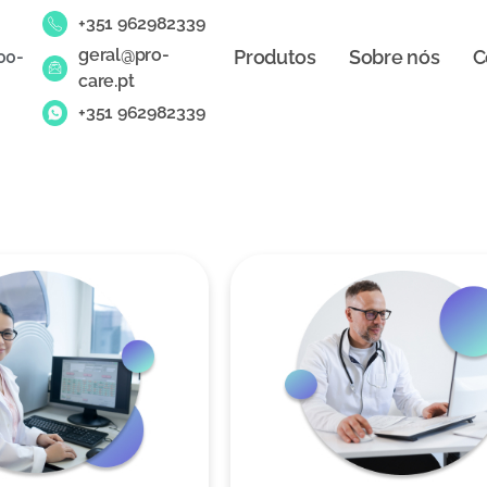
+351 962982339
geral@pro-
Produtos
Sobre nós
C
00-
care.pt
+351 962982339