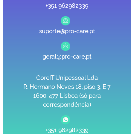
+351 962982339
suporte@pro-care.pt
geral@pro-care.pt
CoreIT Unipessoal Lda
R. Hermano Neves 18, piso 3, E 7
1600-477 Lisboa (só para
correspondéncia)
+351 962982339